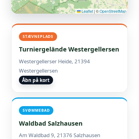
Leaflet
|
©
OpenStreetMap
STÆVNEPLADS
Turniergelände Westergellersen
Westergellerser Heide, 21394
Westergellersen
Åbn på kort
SVØMMEBAD
Waldbad Salzhausen
Am Waldbad 9, 21376 Salzhausen