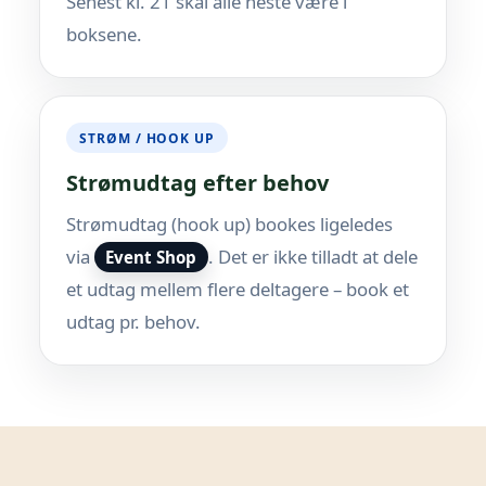
Senest kl. 21 skal alle heste være i
boksene.
STRØM / HOOK UP
Strømudtag efter behov
Strømudtag (hook up) bookes ligeledes
via
. Det er ikke tilladt at dele
Event Shop
et udtag mellem flere deltagere – book et
udtag pr. behov.