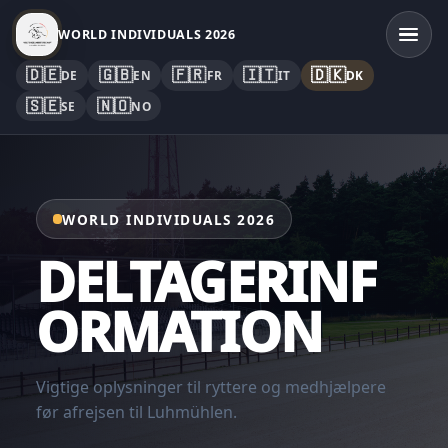
WORLD INDIVIDUALS 2026
🇩🇪
🇬🇧
🇫🇷
🇮🇹
🇩🇰
DE
EN
FR
IT
DK
🇸🇪
🇳🇴
SE
NO
WORLD INDIVIDUALS 2026
DELTAGERINF
ORMATION
Vigtige oplysninger til ryttere og medhjælpere
før afrejsen til Luhmühlen.