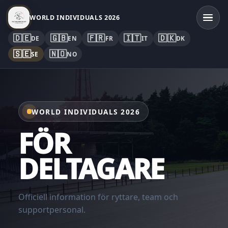
WORLD INDIVIDUALS 2026
🇩🇪
🇬🇧
🇫🇷
🇮🇹
🇩🇰
DE
EN
FR
IT
DK
🇸🇪
🇳🇴
SE
NO
WORLD INDIVIDUALS 2026
FÖR
DELTAGARE
Officiell information för ryttare, team och
supportpersonal.