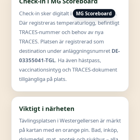
Check-in i MG Scoreboard
Check-in sker digitalt i
.
MG Scoreboard
Där registreras temperaturlogg, befintligt
TRACES-nummer och behov av nya
TRACES. Platsen är registrerad som
destination under anläggningsnumret
DE-
03355041-TGL
. Ha även hästpass,
vaccinationsintyg och TRACES-dokument
tillgängliga på plats.
Viktigt i närheten
Tävlingsplatsen i Westergellersen är märkt
på kartan med en orange pin. Bad, inköp,
drivmedel, mat, apotek och sjukhus – alla