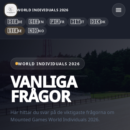
WORLD INDIVIDUALS 2026
🇩🇪
🇬🇧
🇫🇷
🇮🇹
🇩🇰
DE
EN
FR
IT
DK
🇸🇪
🇳🇴
SE
NO
WORLD INDIVIDUALS 2026
VANLIGA
FRÅGOR
Här hittar du svar på de viktigaste frågorna om
Mounted Games World Individuals 2026.