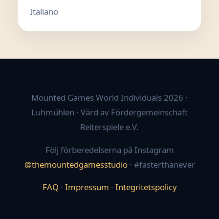
Italiano
Mounted Games World Individuals 2026 ·
Luhmühlen · Värd av Fördergemeinschaft
Reiterspiele e.V.
Följ förberedelserna på Instagram
@themountedgamesstudio
· #fasterthanever
FAQ
·
Impressum
·
Integritetspolicy