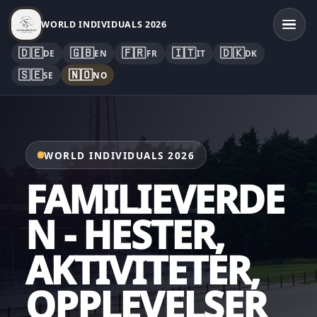
WORLD INDIVIDUALS 2026
🇩🇪
🇬🇧
🇫🇷
🇮🇹
🇩🇰
DE
EN
FR
IT
DK
🇸🇪
🇳🇴
SE
NO
WORLD INDIVIDUALS 2026
FAMILIEVERDE
N - HESTER,
AKTIVITETER,
OPPLEVELSER