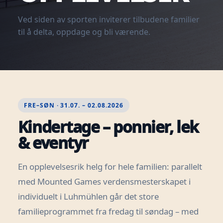
Ved siden av sporten inviterer tilbudene familier
til å delta, oppdage og bli værende.
FRE–SØN · 31.07. – 02.08.2026
Kindertage – ponnier, lek
& eventyr
En opplevelsesrik helg for hele familien: parallelt
med Mounted Games verdensmesterskapet i
individuelt i Luhmühlen går det store
familieprogrammet fra fredag til søndag – med