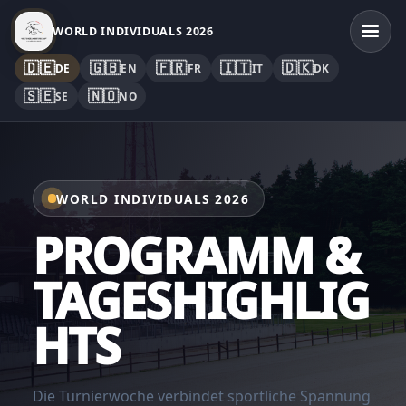
WORLD INDIVIDUALS 2026
🇩🇪
🇬🇧
🇫🇷
🇮🇹
🇩🇰
DE
EN
FR
IT
DK
🇸🇪
🇳🇴
SE
NO
WORLD INDIVIDUALS 2026
PROGRAMM &
TAGESHIGHLIG
HTS
Die Turnierwoche verbindet sportliche Spannung