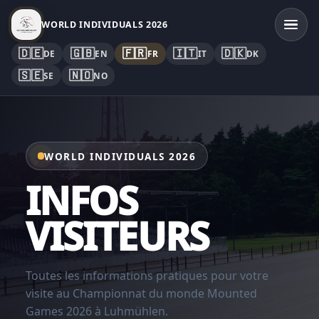
WORLD INDIVIDUALS 2026
🇩🇪
🇬🇧
🇫🇷
🇮🇹
🇩🇰
DE
EN
FR
IT
DK
🇸🇪
🇳🇴
SE
NO
WORLD INDIVIDUALS 2026
INFOS
VISITEURS
Toutes les informations pratiques pour votre
visite au Championnat du monde Mounted
Games 2026 à Luhmühlen.